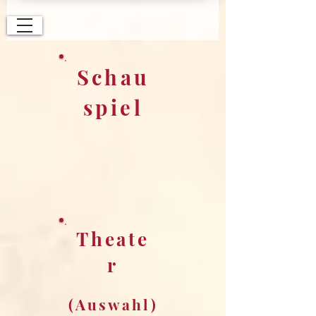
Schau
spiel
Theate
r
(Auswahl)