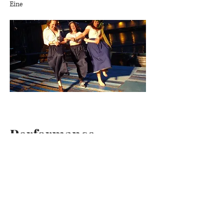
Eine
Performance
Ship of Fools
Rolle: Cindy (HR) - Regie: Manuel Wagner -
Jahr: seit 2025
Eine schräge Musikkommödie.