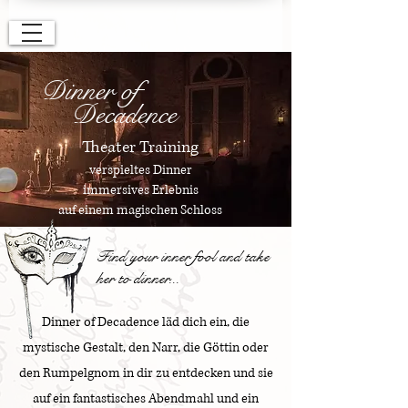
Dinner of
Decadence
Theater Training
verspieltes Dinner
immersives Erlebnis
auf einem magischen Schloss
Find your inner fool and take
her to dinner...
Dinner of Decadence läd dich ein, die
mystische Gestalt, den Narr, die Göttin oder
den Rumpelgnom in dir zu entdecken und sie
auf ein fantastisches Abendmahl und ein