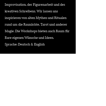
Improvisation, der Figurenarbeit und des
kreativen Schreibens. Wir lassen uns
inspirieren von alten Mythen und Ritualen
rund um die Raunächte, Tarot und anderer
Magie. Die Workshops bieten auch Raum für
Eure eigenen Wünsche und Ideen.
Sprache: Deutsch & English
29.12., So 12h - 18:30h
30.12., Mo 12h - 18:30h
31.12.. Di 12h - 15h
Preis: 160 EUR
(Wenn es für Euch finanziell gerade schwierig
ist, kommt gerne auf mich zu)