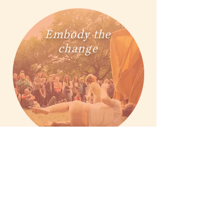
Embody the
change
Media